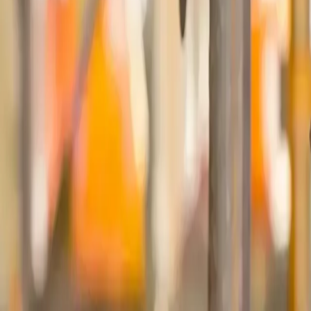
Formations éligibles CPF (2)
CAP Couture & Mode en ligne
Bac pro Couture en ligne
Formations éligibles CPF (4)
CAP Mécanique auto en ligne
CAP Mécanique moto en ligne
Ba
Formations éligibles CPF (3)
TP Graphiste en ligne
Formation UI Design en ligne
Bac pro Pho
Formations éligibles CPF (5)
CAP AEPE - Petite enfance en ligne
BTS Diététique et nutrition
Formations éligibles CPF (3)
Formation Développeur web mobile en ligne
Formation Technic
Secteurs
BTP & Bâtiment
Bien-être, Esthétique & Coiffure
Boulangerie, 
auto & moto
Photo, graphisme & dessin
Santé, Social & Petite e