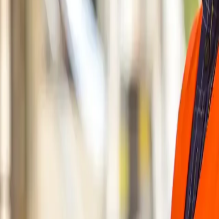
 ligne (prépa concours interne)
Formation Gardien-brigadier de police
 en ligne
Formation Secrétaire médicale en ligne
Formation ADVF en li
n ligne
Formation Infirmière en ligne
ien systèmes & réseaux en ligne
Formation Technicien informatique en 
angerie, Pâtisserie & Cuisine
Commerce, vente & tourisme
Compta, RH 
e & dessin
Santé, Social & Petite enfance
Web & Informatique
teur de travaux en ligne
Formation Plombier-chauffagiste en ligne
CAP 