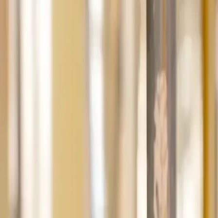
Formations (2)
CAP Fleuriste en ligne
Formation Gestion des espaces naturels 
Formations (8)
Formation Inspecteur du permis de conduire en ligne
Formation 
concours d'adjoint administratif d'État principal en ligne
Prépa co
en ligne
Formations (2)
BTS Professions immobilières en ligne
Formation Assistant immo
Formations (4)
CAP Couture & Mode en ligne
Formation Stylisme de mode en 
Formations (4)
CAP Mécanique auto en ligne
CAP Mécanique moto en ligne
Ba
Formations (5)
Formation Dessin & Illustration en ligne
Formation Graphiste pri