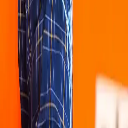
ne
gne
Bac pro ASSP en ligne
ligne
n paie
Espaces Verts, paysages & nature
Immobilier
Mode
Mécanique