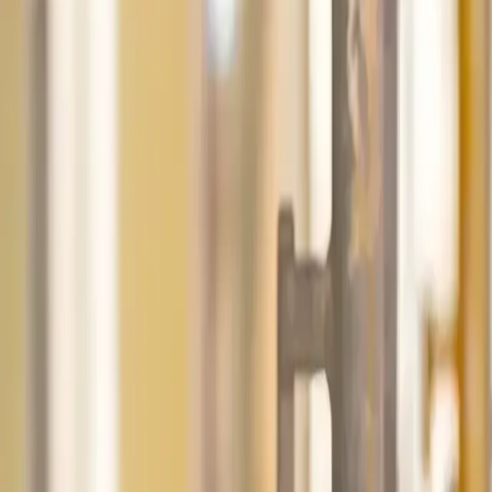
Formations (4)
Formation Gardien de la paix en ligne
Formation Gendarmerie en
Formations (9)
CAP AEPE - Petite enfance en ligne
BTS Diététique et nutrition
puériculture en ligne
Bac pro ASSP en ligne
Formation ATSEM e
Formations (4)
Formation Développeur web mobile en ligne
Formation Technic
Secteurs
Animaux
BTP & Bâtiment
Bien-être, Esthétique & Coiffure
Boul
nature
Immobilier
Mode
Mécanique auto & moto
Photo, graphism
Formations éligibles CPF (1)
Certification ACACED Chien & Chat en ligne
Formations éligibles CPF (7)
CAP Électricien en ligne
Formation Plombier en ligne
TP Conduc
en ligne