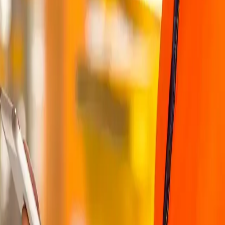
c pro Maintenance des véhicules autos en ligne
CAP Carrosserie en lig
tographie en ligne
 en ligne
Formation Secrétaire médicale en ligne
Formation ADVF en li
ien systèmes & réseaux en ligne
Formation Technicien informatique en 
Pâtisserie & Cuisine
Commerce, vente & tourisme
Compta, RH & Gestio
nfance
Web & Informatique