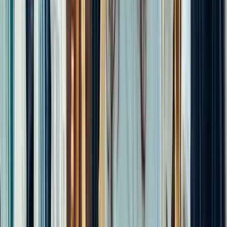
Formation Gestionnaire de paie en ligne
Formation Formateur
pour adultes en ligne
Formation Conseiller en insertion
professionnelle en ligne
Formation Assistant RH en
ligne
Formation Gestion comptable et fiscale en
ligne
Formation Assistant comptable en ligne
Formation
Secrétaire comptable en ligne
Formation Assistant juridique en
ligne
Formations en alternance (1)
CAP Fleuriste en ligne
Formations en alternance (2)
BTS Professions immobilières en ligne
Formation Assistant
immobilier en ligne
Formations en alternance (2)
CAP Couture & Mode en ligne
Bac pro Couture en ligne
Formations en alternance (4)
CAP Mécanique auto en ligne
CAP Mécanique moto en
ligne
Bac pro Maintenance des véhicules autos en ligne
CAP