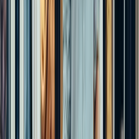
Métiers (17)
Agent de voyage
Assistant commercial
Assistant
manager
Chargé de clientèle
Chef de produit
Chef de
projet
Chef de rayon
Conseiller commercial
Conseiller de
vente
Conseiller relation client à distance
Employé
polyvalent
Merchandiser
Responsable
d’exploitation
Réceptionniste en
hôtellerie
Téléprospecteur
Vendeur automobile
Vendeur en
parfumerie
Métiers (12)
Assistant RH
Assistant comptable
Assistant de gestion
Assistant
juridique
Chef comptable
Comptable
Contrôleur de
gestion
Gestionnaire administratif et financier
Responsable
administratif et financier
Responsable paie
Secrétaire
assistant
Secrétaire comptable
Métiers (5)
Architecte d’intérieur
Collaborateur
d’architecte
Designer
Designer d’espace
Décorateur d’intérieur
Métiers (12)