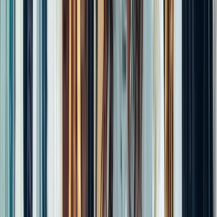
TP Graphiste en ligne
Formation UI Design en ligne
Bac pro
Photographie en ligne
Formations éligibles CPF (5)
CAP AEPE - Petite enfance en ligne
BTS Diététique et
nutrition en ligne
Formation Secrétaire médicale en
ligne
Formation ADVF en ligne
Bac pro ASSP en ligne
Formations éligibles CPF (3)
Formation Développeur web mobile en ligne
Formation
Technicien systèmes & réseaux en ligne
Formation Technicien
informatique en ligne
Secteurs
BTP & Bâtiment
Bien-être, Esthétique & Coiffure
Boulangerie,
Pâtisserie & Cuisine
Commerce, vente & tourisme
Compta,
RH & Gestion paie
Espaces Verts, paysages &
nature
Immobilier
Mode
Mécanique auto & moto
Photo,
graphisme & dessin
Santé, Social & Petite enfance
Web &
Informatique
Formations en alternance (7)