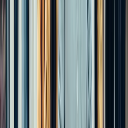
Formations (1)
BP Coiffure en ligne
Secteurs
Animaux
BTP & Bâtiment
Bien-être, Esthétique &
Coiffure
Boulangerie, Pâtisserie & Cuisine
Commerce, vente &
tourisme
Compta, RH & Gestion paie
Décoration &
architecture d'intérieur
Espaces Verts, paysages &
nature
Fonction publique
Immobilier
Mode
Mécanique auto &
moto
Photo, graphisme & dessin
Police & gendarmerie
Santé,
Social & Petite enfance
Web & Informatique
Métiers (16)
Agent animalier
Assistant vétérinaire
Auxiliaire de santé
animale
Chef animalier
Comportementaliste
animalier
Comportementaliste canin
Ornithologue
Pet
sitter
Physiothérapeute animalier
Soigneur animalier
Soigneur
pour animaux sauvages
Soigneur équin
Toiletteur
Éducateur
canin
Éleveur canin
Éleveur de chat
Métiers (15)