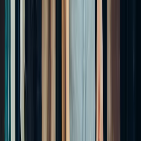
Créez votre CFA d'entreprise avec Skill & You
Vous souhaitez mettre en place un Centre de Formation
d'Apprentis (CFA) au sein de votre entreprise ? Avec Skill &
You, formez des talents adaptés à vos besoins grâce à une
solution clé en main. Créez dès maintenant votre CFA interne
et bénéficiez de notre accompagnement sur mesure pour
renforcer votre autonomie dans la formation professionnelle.
Découvrir
Formez vos équipes en interne avec Skill & You
Renforcez les compétences de vos collaborateurs et valorisez
votre marque employeur avec Skill & You ! Nos solutions de
formation interne incluent une plateforme d'e-learning
performante et des formations en marque blanche adaptées à
vos besoins spécifiques. Découvrez dès maintenant comment
booster la performance de vos équipes et dynamiser vos
talents.
Découvrir
Campus
Blog
Notre expertise pédagogique
Nos engagements
Nos