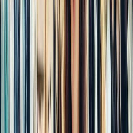
Formations (2)
CAP Fleuriste en ligne
Formation Gestion des espaces naturels
en ligne
Formations (8)
Formation Inspecteur du permis de conduire en
ligne
Formation Secrétaire administratif en ligne
Formation
Contrôleur des douanes en ligne
Formation Contrôleur des
finances publiques en ligne
Prépa concours d'adjoint
administratif d'État principal en ligne
Prépa concours d'adjoint
administratif territorial principal en ligne
Prépa concours
commun de catégorie C en ligne
Formation Surveillant
pénitentiaire en ligne
Formations (2)
BTS Professions immobilières en ligne
Formation Assistant
immobilier en ligne
Formations (4)
CAP Couture & Mode en ligne
Formation Stylisme de mode
en ligne
Formation Couture en ligne
Bac pro Couture en ligne