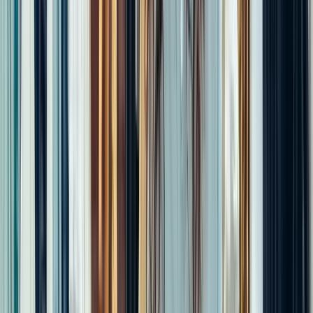
CAP Électricien en ligne
Formation Plombier en ligne
TP
Conducteur de travaux en ligne
Formation Plombier-
chauffagiste en ligne
CAP Menuisier-fabricant en ligne
Bac pro
MELEC en ligne
BTS Bâtiment en ligne
Formations en alternance (6)
BTS Esthétique en ligne
BTS Coiffure en ligne
CAP Coiffure
en ligne
CAP Esthétique en ligne
Bac pro Esthétique en
ligne
BP Coiffure en ligne
Formations en alternance (3)
CAP Pâtissier en ligne
CAP Cuisine en ligne
CAP Boulanger
en ligne
Formations en alternance (8)
Formation Technico-commercial en ligne
Formation
Réceptionniste en hôtellerie en ligne
BTS NDRC en ligne
BTS
MCO en ligne
Formation Agent de voyage en ligne
Formation
Conseiller de vente en ligne
CAP Equipier polyvalent du
commerce en ligne
BTS Tourisme en ligne
Formations en alternance (8)