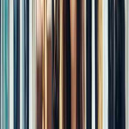
Formations (4)
CAP Mécanique auto en ligne
CAP Mécanique moto en
ligne
Bac pro Maintenance des véhicules autos en ligne
CAP
Carrosserie en ligne
Formations (5)
Formation Dessin & Illustration en ligne
Formation Graphiste
print/digital en ligne
TP Graphiste en ligne
Formation UI
Design en ligne
Bac pro Photographie en ligne
Formations (4)
Formation Gardien de la paix en ligne
Formation Gendarmerie
en ligne (prépa concours interne)
Formation Gardien-brigadier
de police municipale
Formation Gendarmerie en ligne (prépa
concours externe)
Formations (9)
CAP AEPE - Petite enfance en ligne
BTS Diététique et
nutrition en ligne
Formation Secrétaire médicale en
ligne
Formation ADVF en ligne
Formation Aide-Soignante en
ligne
Formation Auxiliaire de puériculture en ligne
Bac pro
ASSP en ligne
Formation ATSEM en ligne
Formation