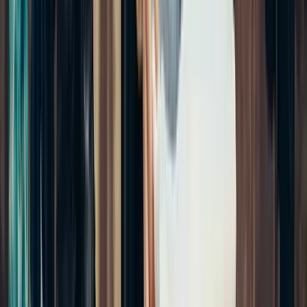
Découvrir
Demander la documentation
Être rappelé.e